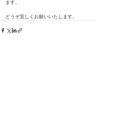
ます。
どうぞ宜しくお願いいたします。
コメント
この投稿へのコメントは利用でき
なくなりました。詳細はサイト所
有者にお問い合わせください。
0246-36-6063
​受付8:30~18:00