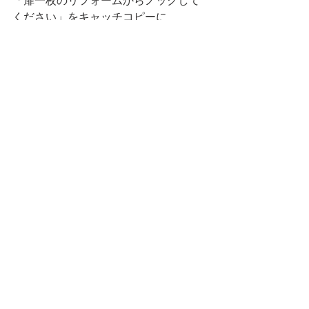
「扉一枚のリフォームからノックして
ください」をキャッチコピーに
快適な暮らしを提供できるよう精進し
てまいります。
皆様からのお問い合わせをお待ちして
おります。
住宅のことなら
いわきの水野工務店まで
✆0246-36-6063
施工事例
https://www.mizuno-builder.jp