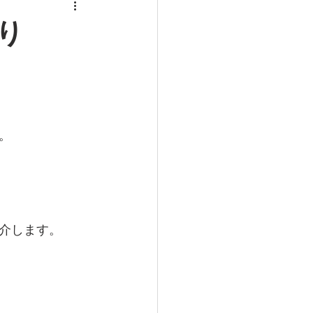
り
。
介します。