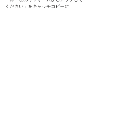
ください」をキャッチコピーに
快適な暮らしを提供できるよう精進し
てまいります。
皆様からのお問い合わせをお待ちして
おります。
住宅のことなら
いわきの水野工務店まで
✆0246-36-6063
施工事例
https://www.mizuno-builder.jp