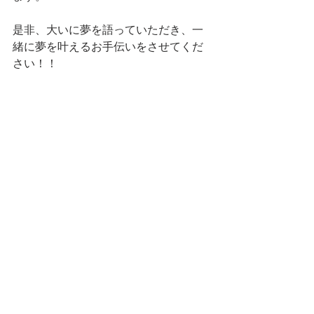
是非、大いに夢を語っていただき、一
緒に夢を叶えるお手伝いをさせてくだ
さい！！
もちろん、ご要望やご予算の関係もあ
りますので、そちらも一緒にお伺いし
つつ
夢へ近付けるようご提案していきま
す。
「扉一枚のリフォームからノックして
ください」をキャッチコピーに
お客様と共に快適な生活を目指してい
きたいと考えているので 
お気軽にご相談をお待ちしておりま
す。 