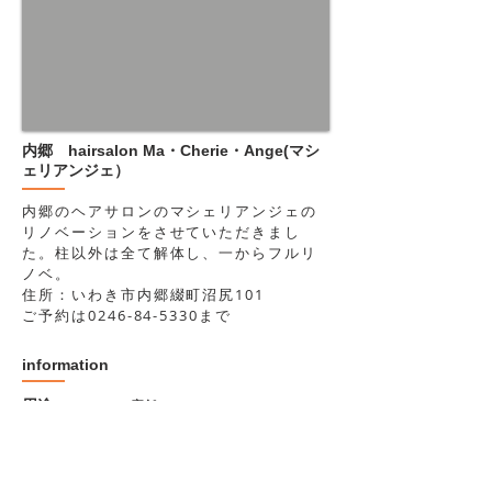
​内郷 hairsalon Ma・Cherie・Ange(マシ
ェリアンジェ）
​内郷のヘアサロンのマシェリアンジェの
リノベーションをさせていただきまし
た。柱以外は全て解体し、一からフルリ
ノベ。
住所：いわき市内郷綴町沼尻101
ご予約は0246-84-5330まで
information
​用途
店舗
​構造・材料
木造